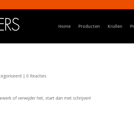
Home
Producten
Krullen
P
tegoriseerd
|
0 Reacties
ewerk of verwijder het, start dan met schrijven!