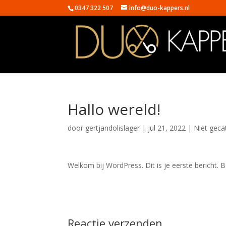
0347 322 507
info@duo-kappers.nl
Hallo wereld!
door
gertjandolislager
|
jul 21, 2022
|
Niet geca
Welkom bij WordPress. Dit is je eerste bericht. B
Reactie verzenden