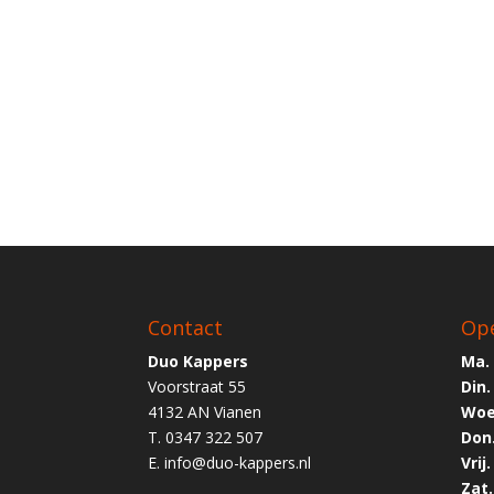
Contact
Ope
Duo Kappers
Ma.
Voorstraat 55
Din.
4132 AN Vianen
Woe
T. 0347 322 507
Don
E.
info@duo-kappers.nl
Vrij.
Zat.